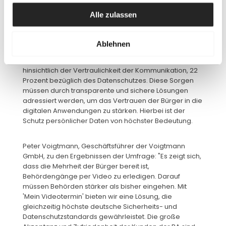
Videokommunikation ist eine praktische Lösung, 
Alle zulassen
insbesondere für Menschen in strukturschwachen 
Regionen oder mit körperlichen Einschränkungen.
Schutz persönlicher Daten ist die wichtigste 
Ablehnen
Anforderung
23 Prozent der Befragten äußerten Bedenken 
hinsichtlich der Vertraulichkeit der Kommunikation, 22 
Prozent bezüglich des Datenschutzes. Diese Sorgen 
müssen durch transparente und sichere Lösungen 
adressiert werden, um das Vertrauen der Bürger in die 
digitalen Anwendungen zu stärken. Hierbei ist der 
Schutz persönlicher Daten von höchster Bedeutung.
Peter Voigtmann, Geschäftsführer der Voigtmann 
GmbH, zu den Ergebnissen der Umfrage: "Es zeigt sich, 
dass die Mehrheit der Bürger bereit ist, 
Behördengänge per Video zu erledigen. Darauf 
müssen Behörden stärker als bisher eingehen. Mit 
'Mein Videotermin' bieten wir eine Lösung, die 
gleichzeitig höchste deutsche Sicherheits- und 
Datenschutzstandards gewährleistet. Die große 