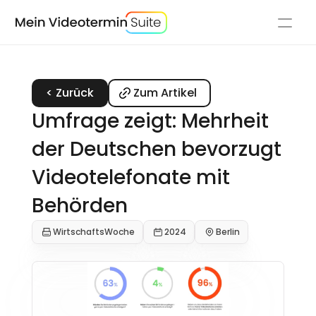
Mein Videotermin Suite
< Zurück
Zum Artikel
Mein Videotermin Suite
Umfrage zeigt: Mehrheit 
der Deutschen bevorzugt 
Ressourcen
Videotelefonate mit 
Über uns
Behörden
WirtschaftsWoche
2024
Berlin