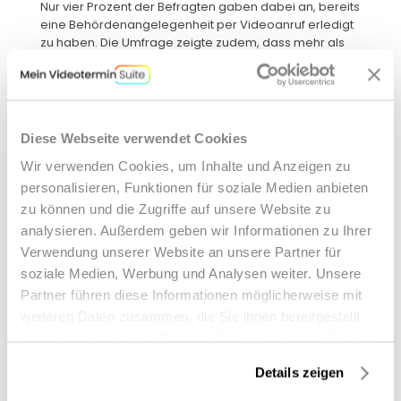
Nur vier Prozent der Befragten gaben dabei an, bereits 
eine Behördenangelegenheit per Videoanruf erledigt 
zu haben. Die Umfrage zeigte zudem, dass mehr als 
90 Prozent aller Behörden keine Alternativen zur 
persönlichen Beratung anbieten oder die Bürger nicht 
ausreichend darüber informiert werden.
Diese Webseite verwendet Cookies
Diese Diskrepanz zwischen Nachfrage und Angebot 
zeigt das enorme Potenzial für den Ausbau digitaler 
Wir verwenden Cookies, um Inhalte und Anzeigen zu
Dienstleistungen in der öffentlichen Verwaltung. Es 
personalisieren, Funktionen für soziale Medien anbieten
besteht ein deutlicher Handlungsbedarf, die 
zu können und die Zugriffe auf unsere Website zu
Verfügbarkeit von Videokommunikationslösungen zu 
verbessern und die Bürger besser über bestehende 
analysieren. Außerdem geben wir Informationen zu Ihrer
digitale Angebote zu informieren.
Verwendung unserer Website an unsere Partner für
Vorteile von Videolösungen bei 
soziale Medien, Werbung und Analysen weiter. Unsere
Behördengängen
Partner führen diese Informationen möglicherweise mit
Als Hauptvorteile werden vor allem die Verkürzung der 
weiteren Daten zusammen, die Sie ihnen bereitgestellt
An- und Abreisezeiten (ca. 45 Prozent) und die 
haben oder die sie im Rahmen Ihrer Nutzung der Dienste
schnellere Erledigung dringender Anliegen (ca. 26 
gesammelt haben.
Prozent) genannt. Die Befragten sehen weitere 
Details zeigen
Vorteile in der zeitlichen Flexibilität und der 
Umweltschonung (ca. 24 und 14 Prozent). 